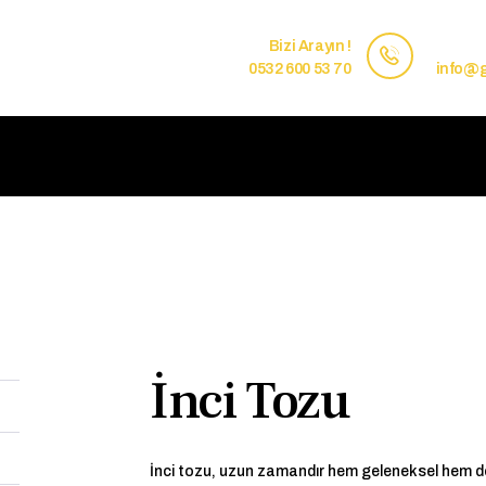
ANASAYFA
Bizi Arayın !
HIZMETLERIMIZ
0532 600 53 70
info@g
GESY ATAKENT VİP
RANDEVU AL
KURUMSAL
İnci Tozu
İnci tozu, uzun zamandır hem geleneksel hem d