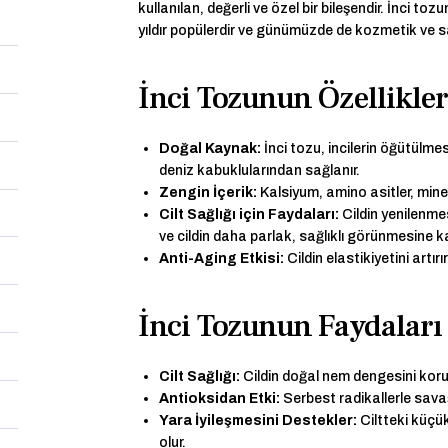
kullanılan, değerli ve özel bir bileşendir. İnci toz
yıldır popülerdir ve günümüzde de kozmetik ve sa
İnci Tozunun Özellikler
Doğal Kaynak:
İnci tozu, incilerin öğütülmesiy
deniz kabuklularından sağlanır.
Zengin İçerik:
Kalsiyum, amino asitler, miner
Cilt Sağlığı için Faydaları:
Cildin yenilenmes
ve cildin daha parlak, sağlıklı görünmesine k
Anti-Aging Etkisi:
Cildin elastikiyetini artır
İnci Tozunun Faydaları
Cilt Sağlığı:
Cildin doğal nem dengesini korur,
Antioksidan Etki:
Serbest radikallerle savaş
Yara İyileşmesini Destekler:
Ciltteki küçük
olur.