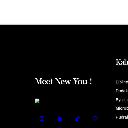
Kal
Meet New You !
Dipline
Dudak
Eyelin
Microb
Pudra